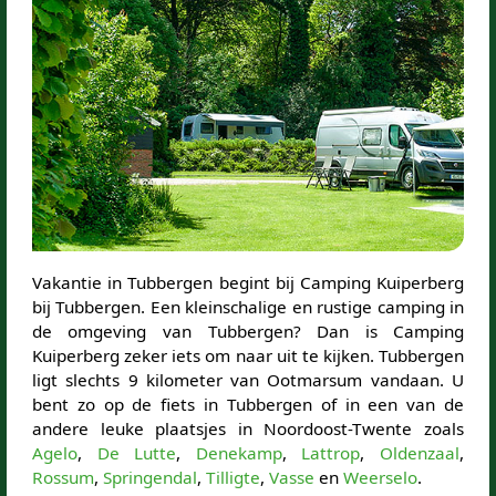
Vakantie in Tubbergen begint bij Camping Kuiperberg
bij Tubbergen. Een kleinschalige en rustige camping in
de omgeving van Tubbergen? Dan is Camping
Kuiperberg zeker iets om naar uit te kijken. Tubbergen
ligt slechts 9 kilometer van Ootmarsum vandaan. U
bent zo op de fiets in Tubbergen of in een van de
andere leuke plaatsjes in Noordoost-Twente zoals
Agelo
,
De Lutte
,
Denekamp
,
Lattrop
,
Oldenzaal
,
Rossum
,
Springendal
,
Tilligte
,
Vasse
en
Weerselo
.