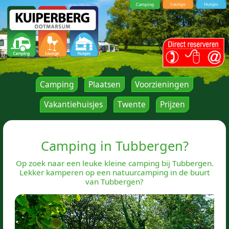
Camping
Plaatsen
Voorzieningen
Vakantiehuisjes
Twente
Prijzen
Camping in Tubbergen?
Op zoek naar een leuke kleine camping bij Tubbergen.
Lekker kamperen op een natuurcamping in de buurt
van Tubbergen?