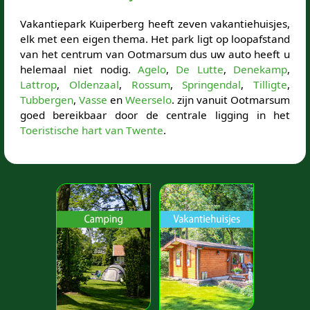
Vakantiepark Kuiperberg heeft zeven vakantiehuisjes,
elk met een eigen thema. Het park ligt op loopafstand
van het centrum van Ootmarsum dus uw auto heeft u
helemaal niet nodig.
Agelo
,
De Lutte
,
Denekamp
,
Lattrop
,
Oldenzaal
,
Rossum
,
Springendal
,
Tilligte
,
Tubbergen
,
Vasse
en
Weerselo
. zijn vanuit Ootmarsum
goed bereikbaar door de centrale ligging in het
Toeristische hart van Twente
.