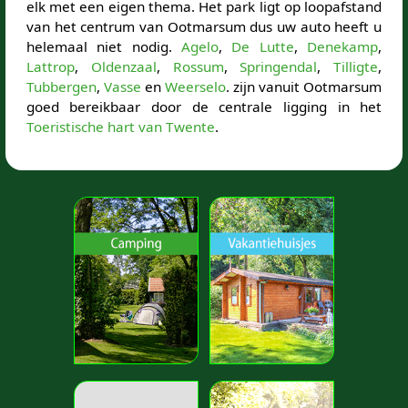
elk met een eigen thema. Het park ligt op loopafstand
van het centrum van Ootmarsum dus uw auto heeft u
helemaal niet nodig.
Agelo
,
De Lutte
,
Denekamp
,
Lattrop
,
Oldenzaal
,
Rossum
,
Springendal
,
Tilligte
,
Tubbergen
,
Vasse
en
Weerselo
. zijn vanuit Ootmarsum
goed bereikbaar door de centrale ligging in het
Toeristische hart van Twente
.