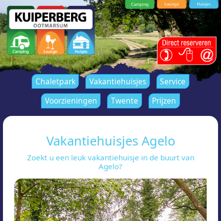
Chaletpark
Vakantiehuisjes
Service
Voorzieningen
Twente
Prijzen
Vakantiehuisjes Agelo
Zoekt u een leuk vakantiehuisje in de buurt van
Agelo?