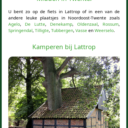
U bent zo op de fiets in Lattrop of in een van de
andere leuke plaatsjes in Noordoost-Twente zoals
Agelo
,
De Lutte
,
Denekamp
,
Oldenzaal
,
Rossum
,
Springendal
,
Tilligte
,
Tubbergen
,
Vasse
en
Weerselo
.
Kamperen bij Lattrop