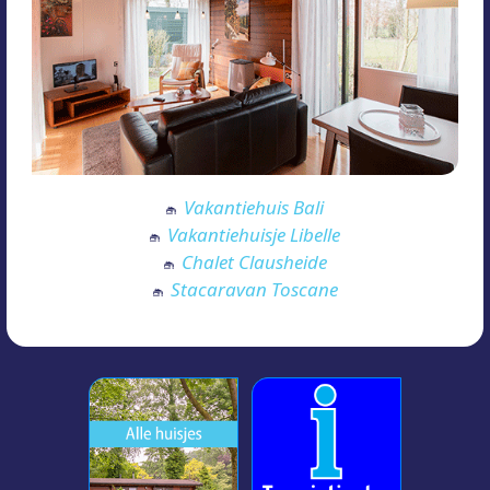
Vakantiehuis Bali
Vakantiehuisje Libelle
Chalet Clausheide
Stacaravan Toscane