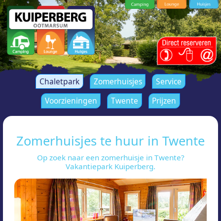
Chaletpark
Zomerhuisjes
Service
Voorzieningen
Twente
Prijzen
Zomerhuisjes te huur in Twente
Op zoek naar een zomerhuisje in Twente?
Vakantiepark Kuiperberg.