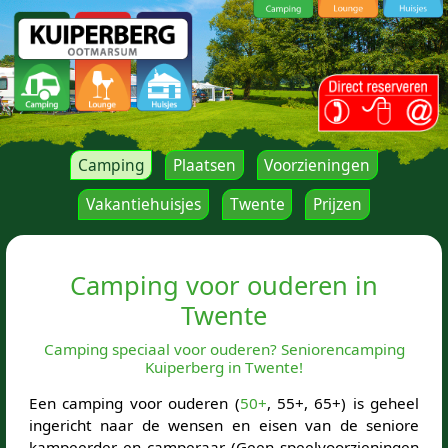
Camping
Plaatsen
Voorzieningen
Vakantiehuisjes
Twente
Prijzen
Camping voor ouderen in
Twente
Camping speciaal voor ouderen? Seniorencamping
Kuiperberg in Twente!
Een camping voor ouderen (
50+
, 55+, 65+) is geheel
ingericht naar de wensen en eisen van de seniore
kampeerder en camperaar (Geen speelvoorzieningen