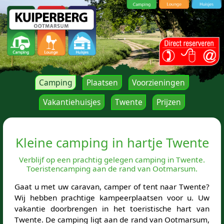
Camping
Plaatsen
Voorzieningen
Vakantiehuisjes
Twente
Prijzen
Kleine camping in hartje Twente
Verblijf op een prachtig gelegen camping in Twente.
Toeristencamping aan de rand van Ootmarsum.
Gaat u met uw caravan, camper of tent naar Twente?
Wij hebben prachtige kampeerplaatsen voor u. Uw
vakantie doorbrengen in het toeristische hart van
Twente. De camping ligt aan de rand van Ootmarsum,