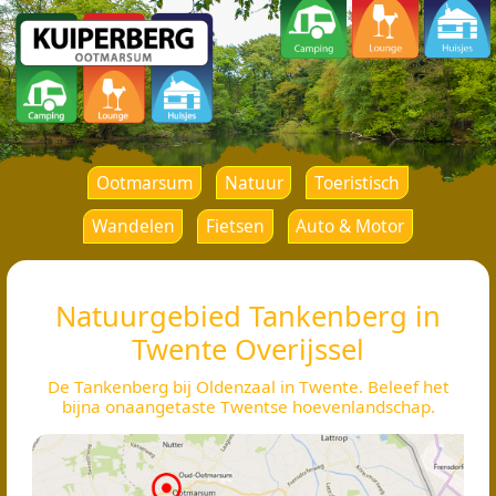
Ootmarsum
Natuur
Toeristisch
Wandelen
Fietsen
Auto & Motor
Natuurgebied Tankenberg in
Twente Overijssel
De Tankenberg bij Oldenzaal in Twente. Beleef het
bijna onaangetaste Twentse hoevenlandschap.